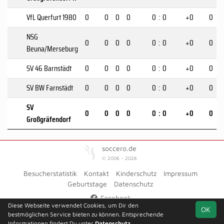
VfL Querfurt 1980
0
0
0
0
0
:
0
+0
0
NSG
0
0
0
0
0
:
0
+0
0
Beuna/Merseburg
SV 46 Barnstädt
0
0
0
0
0
:
0
+0
0
SV BW Farnstädt
0
0
0
0
0
:
0
+0
0
SV
0
0
0
0
0
:
0
+0
0
Großgräfendorf
soccero.de
© 2006 - 2026
Besucherstatistik
Kontakt
Kinderschutz
Impressum
Geburtstage
Datenschutz
Facebook
Diese Webseite verwendet Cookies, um Dir den
OK
bestmöglichen Service bieten zu können. Entsprechende
Informationen findest Du unter
Datenschutz
.