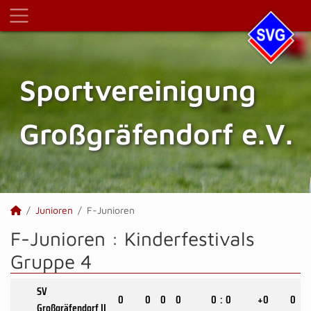
Sportvereinigung
Großgräfendorf e.V.
Junioren
F-Junioren
F-Junioren :
Kinderfestivals
Gruppe 4
SV
0
0
0
0
0
:
0
+0
0
Großgräfendorf II