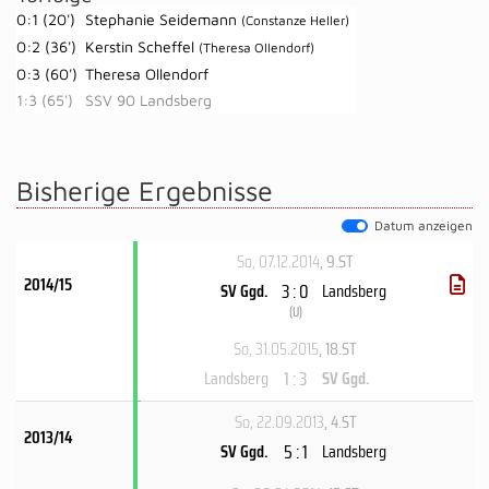
0:1 (20')
Stephanie Seidemann
(Constanze Heller)
0:2 (36')
Kerstin Scheffel
(Theresa Ollendorf)
0:3 (60')
Theresa Ollendorf
1:3 (65')
SSV 90 Landsberg
Bisherige Ergebnisse
Datum anzeigen
So, 07.12.2014
, 9.ST
2014/15
3 : 0
SV Ggd.
Landsberg
(
U
)
So, 31.05.2015
, 18.ST
1 : 3
Landsberg
SV Ggd.
So, 22.09.2013
, 4.ST
2013/14
5 : 1
SV Ggd.
Landsberg