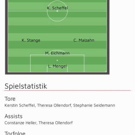
K. Scheffel
K. Stange
C. Malzahn
M. Eichmann
L. Mengel
Spielstatistik
Tore
Kerstin Scheffel
,
Theresa Ollendorf
,
Stephanie Seidemann
Assists
Constanze Heller
,
Theresa Ollendorf
Torfolge