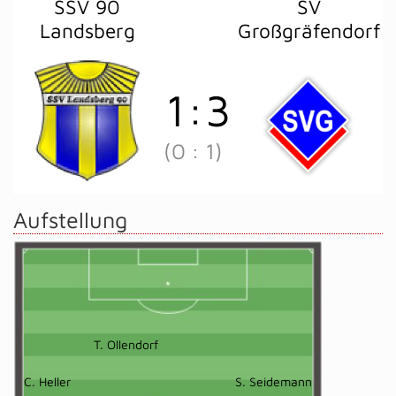
SSV 90
SV
Landsberg
Großgräfendorf
1
:
3
(0
:
1)
Aufstellung
T. Ollendorf
C. Heller
S. Seidemann