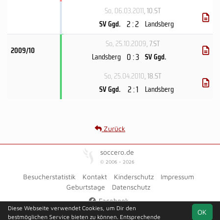
So, 06.03.2011
, 10.ST
2 : 2
SV Ggd.
Landsberg
So, 25.10.2009
, 7.ST
2009/10
0 : 3
Landsberg
SV Ggd.
So, 25.04.2010
, 18.ST
2 : 1
SV Ggd.
Landsberg
Zurück
soccero.de
© 2006 - 2026
Besucherstatistik
Kontakt
Kinderschutz
Impressum
Geburtstage
Datenschutz
Facebook
Diese Webseite verwendet Cookies, um Dir den
OK
bestmöglichen Service bieten zu können. Entsprechende