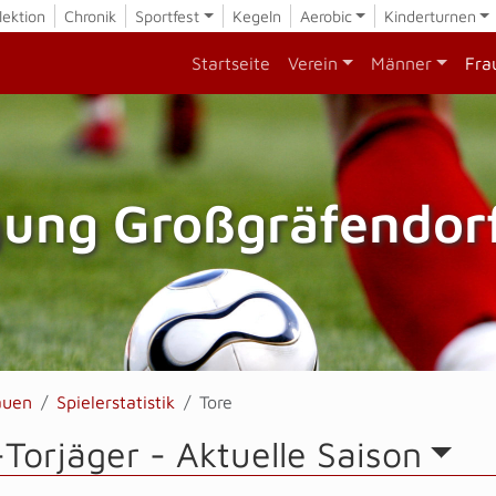
lektion
Chronik
Sportfest
Kegeln
Aerobic
Kinderturnen
Startseite
Verein
Männer
Fra
gung Großgräfendorf
auen
Spielerstatistik
Tore
-Torjäger -
Aktuelle Saison