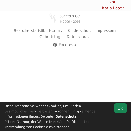
von
Katja Löber
soccero.de
© 2006 - 2026
Besucherstatistik
Kontakt
Kinderschutz
Impressum
Geburtstage
Datenschutz
Facebook
Diese Webseite verwendet Cookies, um Dir den
OK
bestmöglichen Service bieten zu können. Entsprechende
Informationen findest Du unter
Datenschutz
.
Mit der Nutzung der Webseite erklärst Du Dich mit der
Verwendung von Cookies einverstanden.