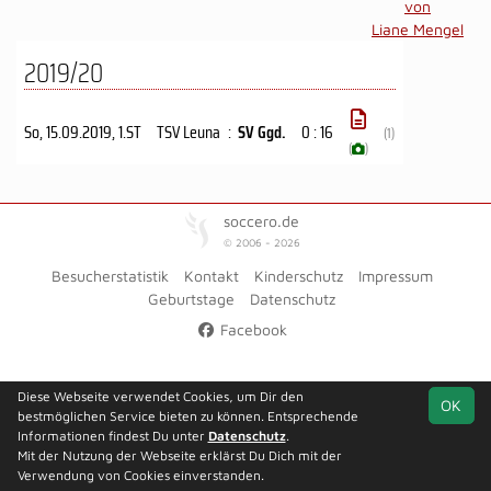
von
Liane Mengel
2019/20
So, 15.09.2019
, 1.ST
TSV Leuna
:
SV Ggd.
0 : 16
(1)
(
)
soccero.de
© 2006 - 2026
Besucherstatistik
Kontakt
Kinderschutz
Impressum
Geburtstage
Datenschutz
Facebook
Diese Webseite verwendet Cookies, um Dir den
OK
bestmöglichen Service bieten zu können. Entsprechende
Informationen findest Du unter
Datenschutz
.
Mit der Nutzung der Webseite erklärst Du Dich mit der
Verwendung von Cookies einverstanden.