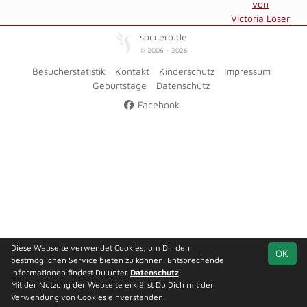
von
Victoria Löser
soccero.de
© 2006 - 2026
Besucherstatistik
Kontakt
Kinderschutz
Impressum
Geburtstage
Datenschutz
Facebook
Diese Webseite verwendet Cookies, um Dir den
OK
bestmöglichen Service bieten zu können. Entsprechende
Informationen findest Du unter
Datenschutz
.
Mit der Nutzung der Webseite erklärst Du Dich mit der
Verwendung von Cookies einverstanden.