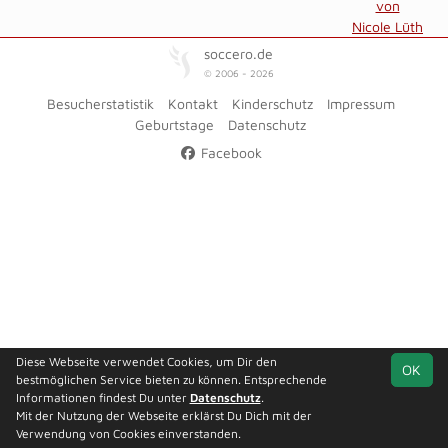
von
Nicole Lüth
soccero.de
© 2006 - 2026
Besucherstatistik
Kontakt
Kinderschutz
Impressum
Geburtstage
Datenschutz
Facebook
Diese Webseite verwendet Cookies, um Dir den
OK
bestmöglichen Service bieten zu können. Entsprechende
Informationen findest Du unter
Datenschutz
.
Mit der Nutzung der Webseite erklärst Du Dich mit der
Verwendung von Cookies einverstanden.