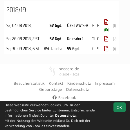
2018/19
Sa, 04.08.2018
,
SV Ggd.
:
Ü35 LAW S-A
6 : 6
(1)
(
)
So, 26.08.2018
, 2.ST
SV Ggd.
:
Reinsdorf
11 : 0
(2)
So, 30.09.2018
, 6.ST
BSC Laucha
:
SV Ggd.
0 : 9
(1)
soccero.de
© 2006 - 2026
Besucherstatistik
Kontakt
Kinderschutz
Impressum
Geburtstage
Datenschutz
Facebook
Diese Webseite verwendet Cookies, um Dir den
OK
bestmöglichen Service bieten zu können. Entsprechende
Informationen findest Du unter
Datenschutz
.
Mit der Nutzung der Webseite erklärst Du Dich mit der
Verwendung von Cookies einverstanden.