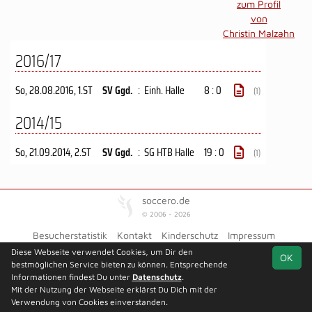
zum Profil
von
Christin Malzahn
2016/17
So, 28.08.2016
, 1.ST
SV Ggd.
:
Einh. Halle
8 : 0
(1)
2014/15
So, 21.09.2014
, 2.ST
SV Ggd.
:
SG HTB Halle
19 : 0
(1)
soccero.de
© 2006 - 2026
Besucherstatistik
Kontakt
Kinderschutz
Impressum
Geburtstage
Datenschutz
Diese Webseite verwendet Cookies, um Dir den
OK
bestmöglichen Service bieten zu können. Entsprechende
Facebook
Informationen findest Du unter
Datenschutz
.
Mit der Nutzung der Webseite erklärst Du Dich mit der
Verwendung von Cookies einverstanden.