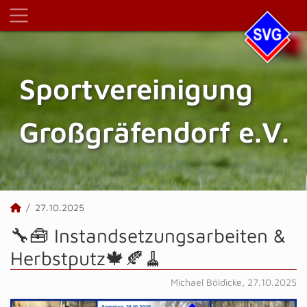
Sportvereinigung
Großgräfendorf e.V.
27.10.2025
🔧🧰 Instandsetzungsarbeiten &
Herbstputz🍁🍂🧹
Michael Böldicke, 27.10.2025