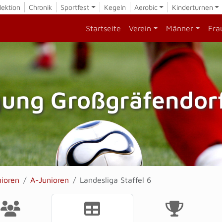
lektion
Chronik
Sportfest
Kegeln
Aerobic
Kinderturnen
Startseite
Verein
Männer
Fra
gung Großgräfendorf
nioren
A-Junioren
Landesliga Staffel 6