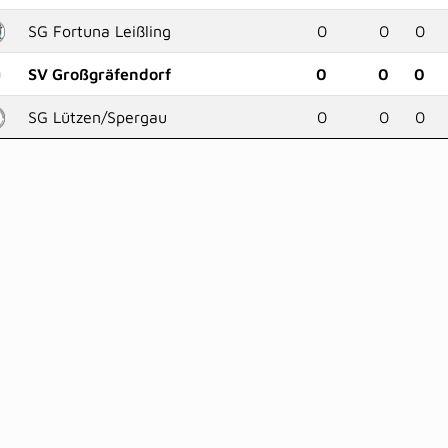
SG Fortuna Leißling
0
0
0
SV Großgräfendorf
0
0
0
SG Lützen/Spergau
0
0
0