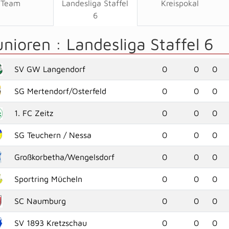
Team
Landesliga Staffel
Kreispokal
6
unioren :
Landesliga Staffel 6
SV GW Langendorf
0
0
0
SG Mertendorf/Osterfeld
0
0
0
1. FC Zeitz
0
0
0
SG Teuchern / Nessa
0
0
0
Großkorbetha/Wengelsdorf
0
0
0
Sportring Mücheln
0
0
0
SC Naumburg
0
0
0
SV 1893 Kretzschau
0
0
0