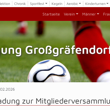
lektion
Chronik
Sportfest
Kegeln
Aerobic
Kinderturnen
Startseite
Verein
Männer
Fra
gung Großgräfendorf
.02.2026
ladung zur Mitgliederversamml