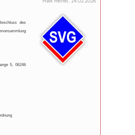
Maik Heinel, 24.02.2026
Beschluss des
erversammlung
lange 5, 06246
ordnung