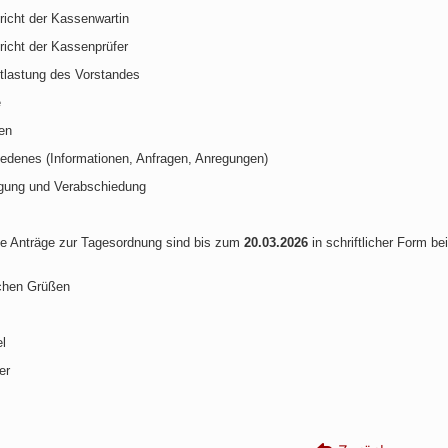
richt der Kassenwartin
richt der Kassenprüfer
tlastung des Vorstandes
e
en
edenes (Informationen, Anfragen, Anregungen)
gung und Verabschiedung
e Anträge zur Tagesordnung sind bis zum
20.03.2026
in schriftlicher Form b
ichen Grüßen
l
er