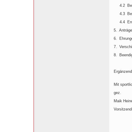
4.2
Be
4.3
Be
4.4
En
5.
Anträg
6.
Ehrung
7.
Verschi
8.
Beendi
Ergänzend
Mit sportl
gez.
Maik Heine
Vorsitzend