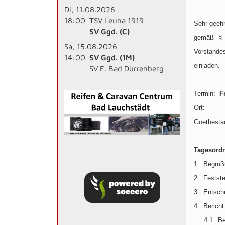
Di, 11.08.2026
18:00
TSV Leuna 1919
Sehr geehr
SV Ggd. (C)
gemäß § 
Sa, 15.08.2026
Vorstande
14:00
SV Ggd. (1M)
einladen.
SV E. Bad Dürrenberg
Termin:
F
Ort:
Goethesta
Tagesord
1. Begrüß
2.
Festst
3.
Entsch
4.
Bericht
4.1
Be