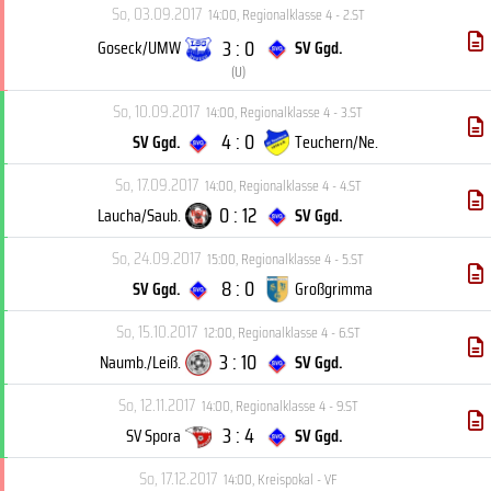
So, 03.09.2017
14:00
,
Regionalklasse 4 - 2.ST
3 : 0
Goseck/UMW
SV Ggd.
(
U
)
So, 10.09.2017
14:00
,
Regionalklasse 4 - 3.ST
4 : 0
SV Ggd.
Teuchern/Ne.
So, 17.09.2017
14:00
,
Regionalklasse 4 - 4.ST
0 : 12
Laucha/Saub.
SV Ggd.
So, 24.09.2017
15:00
,
Regionalklasse 4 - 5.ST
8 : 0
SV Ggd.
Großgrimma
So, 15.10.2017
12:00
,
Regionalklasse 4 - 6.ST
3 : 10
Naumb./Leiß.
SV Ggd.
So, 12.11.2017
14:00
,
Regionalklasse 4 - 9.ST
3 : 4
SV Spora
SV Ggd.
So, 17.12.2017
14:00
,
Kreispokal - VF