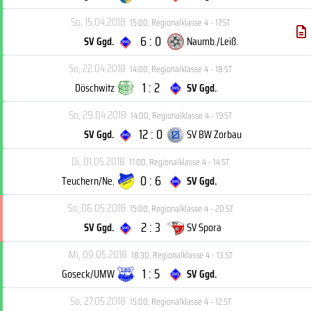
So, 15.04.2018
15:00
,
Regionalklasse 4 - 17.ST
6 : 0
SV Ggd.
Naumb./Leiß.
So, 22.04.2018
14:00
,
Regionalklasse 4 - 18.ST
1 : 2
Döschwitz
SV Ggd.
So, 29.04.2018
14:00
,
Regionalklasse 4 - 19.ST
12 : 0
SV Ggd.
SV BW Zorbau
Di, 01.05.2018
11:00
,
Regionalklasse 4 - 14.ST
0 : 6
Teuchern/Ne.
SV Ggd.
So, 06.05.2018
15:00
,
Regionalklasse 4 - 20.ST
2 : 3
SV Ggd.
SV Spora
Mi, 09.05.2018
18:30
,
Regionalklasse 4 - 13.ST
1 : 5
Goseck/UMW
SV Ggd.
So, 27.05.2018
15:00
,
Regionalklasse 4 - 12.ST