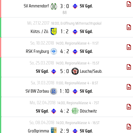
3 : 0
SV Ammendorf
SV Ggd.
(
U
)
Mi, 27.12.2017
18:00
,
Eröffnung Mitternachtspokal
1 : 2
Kötzs. / Zö.
SV Ggd.
So, 18.02.2018
14:00
,
Regionalklasse 4 - 11.ST
4 : 2
RSK Freyburg
SV Ggd.
So, 25.03.2018
14:00
,
Regionalklasse 4 - 15.ST
5 : 0
SV Ggd.
Laucha/Saub.
Sa, 31.03.2018
11:00
,
Regionalklasse 4 - 8.ST
1 : 10
SV BW Zorbau
SV Ggd.
Mo, 02.04.2018
14:00
,
Regionalklasse 4 - 7.ST
4 : 2
SV Ggd.
Döschwitz
So, 08.04.2018
14:00
,
Regionalklasse 4 - 16.ST
2 : 9
Großgrimma
SV Ggd.