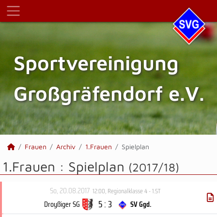
Sportvereinigung
Großgräfendorf e.V.
Frauen
Archiv
1.Frauen
Spielplan
1.Frauen :
Spielplan
(2017/18)
So, 20.08.2017
12:00
,
Regionalklasse 4 - 1.ST
5 : 3
Droyßiger SG
SV Ggd.