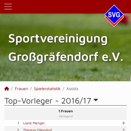
Sportvereinigung
Großgräfendorf e.V.
Frauen
Spielerstatistik
Assists
Top-Vorleger -
2016/17
1.Frauen
(Vorlagen)
1
Liane Mengel
8
2
Theresa Ollendorf
7