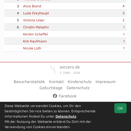
3
Alice Brand
4
4
Luzie Dreyhaupt
3
5
Victoria Löser
2
6
Christin Malzahn
1
Kerstin Scheffel
1
Kim Kaufmann
1
Nicole Lüth
1
soccero.de
© 2006 - 2026
Besucherstatistik
Kontakt
Kinderschutz
Impressum
Geburtstage
Datenschutz
Facebook
Diese Webseite verwendet Cookies, um Dir den
OK
bestmöglichen Service bieten zu können. Entsprechende
Informationen findest Du unter
Datenschutz
.
Mit der Nutzung der Webseite erklärst Du Dich mit der
Verwendung von Cookies einverstanden.