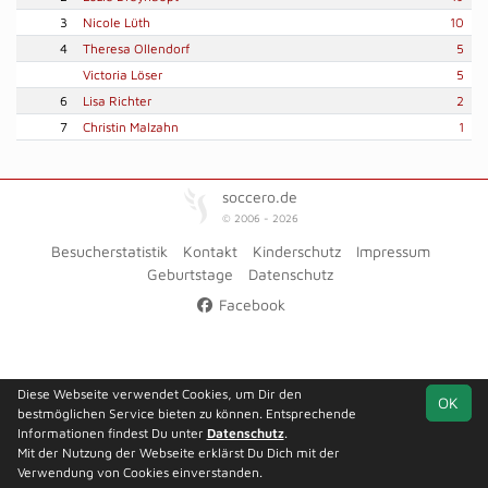
3
Nicole Lüth
10
4
Theresa Ollendorf
5
Victoria Löser
5
6
Lisa Richter
2
7
Christin Malzahn
1
soccero.de
© 2006 - 2026
Besucherstatistik
Kontakt
Kinderschutz
Impressum
Geburtstage
Datenschutz
Facebook
Diese Webseite verwendet Cookies, um Dir den
OK
bestmöglichen Service bieten zu können. Entsprechende
Informationen findest Du unter
Datenschutz
.
Mit der Nutzung der Webseite erklärst Du Dich mit der
Verwendung von Cookies einverstanden.