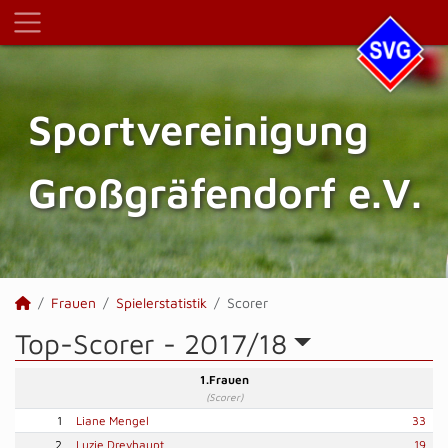
Sportvereinigung
Großgräfendorf e.V.
Frauen
Spielerstatistik
Scorer
Top-Scorer -
2017/18
1.Frauen
(Scorer)
1
Liane Mengel
33
2
Luzie Dreyhaupt
19