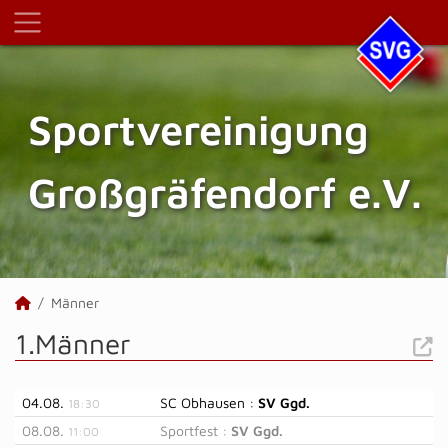
Sportvereinigung
Großgräfendorf e.V.
Männer
1.Männer
04.08.
SC Obhausen :
SV Ggd.
18:30
08.08.
Sportfest :
SV Ggd.
11:00