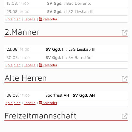
15.08.
SV Ggd.
: Bad Dürrenb.
14:00
29.08.
SV Ggd.
: LSG Lieskau III
15:00
Spielplan
|
Tabelle
|
Kalender
2.Männer
23.08.
SV Ggd. II
: LSG Lieskau III
14:00
30.08.
SV Ggd. II
: SV Barnstädt
14:00
Spielplan
|
Tabelle
|
Kalender
Alte Herren
08.08.
Sportfest AH :
SV Ggd. AH
17:00
Spielplan
|
Tabelle
|
Kalender
Freizeitmannschaft