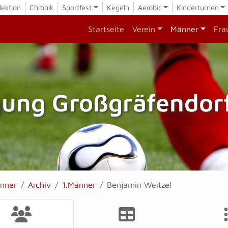
lektion
Chronik
Sportfest
Kegeln
Aerobic
Kinderturnen
Startseite
Verein
Männer
Fra
gung Großgräfendorf
nner
Archiv
1.Männer
Benjamin Weitzel