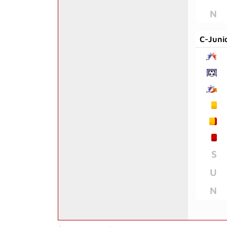
N
C-Juni
S
U
N