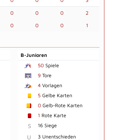
0
0
0
2
0
0
0
1
B-Junioren
50
Spiele
9
Tore
4
Vorlagen
5
Gelbe Karten
0
Gelb-Rote Karten
1
Rote Karte
S
16 Siege
U
3 Unentschieden