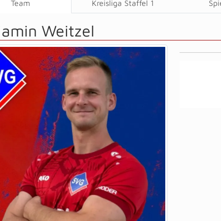
Team
Kreisliga Staffel 1
Spi
jamin Weitzel