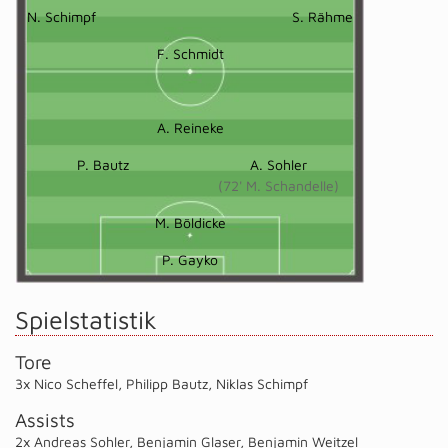
N. Schimpf
S. Rähme
F. Schmidt
A. Reineke
P. Bautz
A. Sohler
(72' M. Schandelle)
M. Böldicke
P. Gayko
Spielstatistik
Tore
3x Nico Scheffel
,
Philipp Bautz
,
Niklas Schimpf
Assists
2x Andreas Sohler
,
Benjamin Glaser
,
Benjamin Weitzel