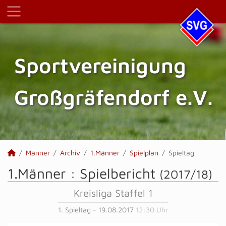
Sportvereinigung
Großgräfendorf e.V.
Männer
Archiv
1.Männer
Spielplan
Spieltag
1.Männer :
Spielbericht
(2017/18)
Kreisliga Staffel 1
1. Spieltag - 19.08.2017
12:30 Uhr