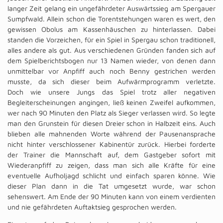
langer Zeit gelang ein ungefährdeter Auswärtssieg am Spergauer
Sumpfwald. Allein schon die Torentstehungen waren es wert, den
gewissen Obolus am Kassenhäuschen zu hinterlassen. Dabei
standen die Vorzeichen, für ein Spiel in Spergau schon traditionell,
alles andere als gut. Aus verschiedenen Gründen fanden sich auf
dem Spielberichtsbogen nur 13 Namen wieder, von denen dann
unmittelbar vor Anpfiff auch noch Benny gestrichen werden
musste, da sich dieser beim Aufwärmprogramm verletzte.
Doch wie unsere Jungs das Spiel trotz aller negativen
Begleiterscheinungen angingen, ließ keinen Zweifel aufkommen,
wer nach 90 Minuten den Platz als Sieger verlassen wird. So legte
man den Grunstein für diesen Dreier schon in Halbzeit eins. Auch
blieben alle mahnenden Worte während der Pausenansprache
nicht hinter verschlossener Kabinentür zurück. Hierbei forderte
der Trainer die Mannschaft auf, dem Gastgeber sofort mit
Wiederanpfiff zu zeigen, dass man sich alle Kräfte für eine
eventuelle Aufholjagd schlicht und einfach sparen könne. Wie
dieser Plan dann in die Tat umgesetzt wurde, war schon
sehenswert. Am Ende der 90 Minuten kann von einem verdienten
und nie gefährdeten Auftaktsieg gesprochen werden.