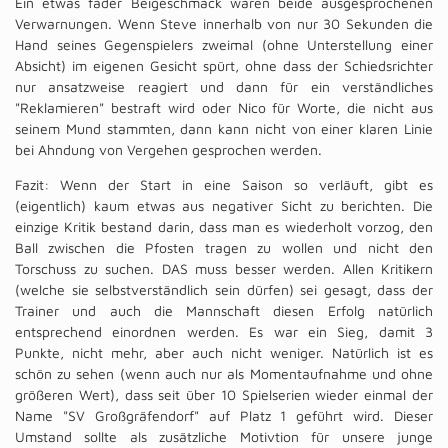
Ein etwas fader Beigeschmack waren beide ausgesprochenen
Verwarnungen. Wenn Steve innerhalb von nur 30 Sekunden die
Hand seines Gegenspielers zweimal (ohne Unterstellung einer
Absicht) im eigenen Gesicht spürt, ohne dass der Schiedsrichter
nur ansatzweise reagiert und dann für ein verständliches
"Reklamieren" bestraft wird oder Nico für Worte, die nicht aus
seinem Mund stammten, dann kann nicht von einer klaren Linie
bei Ahndung von Vergehen gesprochen werden.
Fazit: Wenn der Start in eine Saison so verläuft, gibt es
(eigentlich) kaum etwas aus negativer Sicht zu berichten. Die
einzige Kritik bestand darin, dass man es wiederholt vorzog, den
Ball zwischen die Pfosten tragen zu wollen und nicht den
Torschuss zu suchen. DAS muss besser werden. Allen Kritikern
(welche sie selbstverständlich sein dürfen) sei gesagt, dass der
Trainer und auch die Mannschaft diesen Erfolg natürlich
entsprechend einordnen werden. Es war ein Sieg, damit 3
Punkte, nicht mehr, aber auch nicht weniger. Natürlich ist es
schön zu sehen (wenn auch nur als Momentaufnahme und ohne
größeren Wert), dass seit über 10 Spielserien wieder einmal der
Name "SV Großgräfendorf" auf Platz 1 geführt wird. Dieser
Umstand sollte als zusätzliche Motivtion für unsere junge