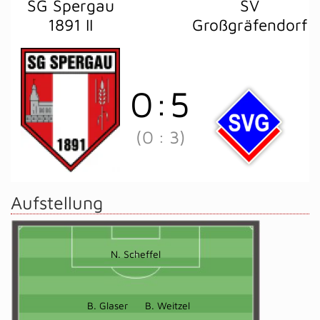
SG Spergau
SV
1891 II
Großgräfendorf
0
:
5
(0
:
3)
Aufstellung
N. Scheffel
B. Glaser
B. Weitzel