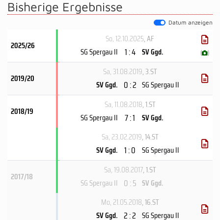
Bisherige Ergebnisse
Datum anzeigen
So, 12.10.2025
, AF
2025/26
1 : 4
SG Spergau II
SV Ggd.
(
)
Sa, 31.08.2019
, 3.ST
2019/20
0 : 2
SV Ggd.
SG Spergau II
Sa, 11.08.2018
, 1.ST
2018/19
7 : 1
SG Spergau II
SV Ggd.
Sa, 23.02.2019
, 14.ST
1 : 0
SV Ggd.
SG Spergau II
Sa, 19.08.2017
, 1.ST
2017/18
0 : 5
SG Spergau II
SV Ggd.
Mo, 21.05.2018
, 16.ST
2 : 2
SV Ggd.
SG Spergau II