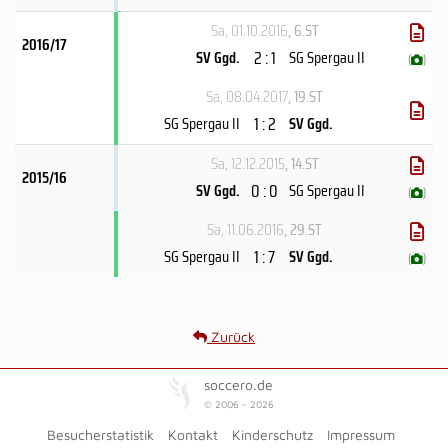
Sa, 01.10.2016
, 6.ST
2016/17
2 : 1
SV Ggd.
SG Spergau II
(
)
Sa, 08.04.2017
, 19.ST
1 : 2
SG Spergau II
SV Ggd.
Sa, 12.12.2015
, 14.ST
2015/16
0 : 0
SV Ggd.
SG Spergau II
(
)
Sa, 11.06.2016
, 29.ST
1 : 7
SG Spergau II
SV Ggd.
(
)
Zurück
soccero.de
© 2006 - 2026
Besucherstatistik
Kontakt
Kinderschutz
Impressum