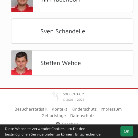
Sven Schandelle
Steffen Wehde
soccero.de
© 2006 - 2026
Besucherstatistik
Kontakt
Kinderschutz
Impressum
Geburtstage
Datenschutz
Facebook
Diese Webseite verwendet Cookies, um Dir den
OK
bestmöglichen Service bieten zu können. Entsprechende