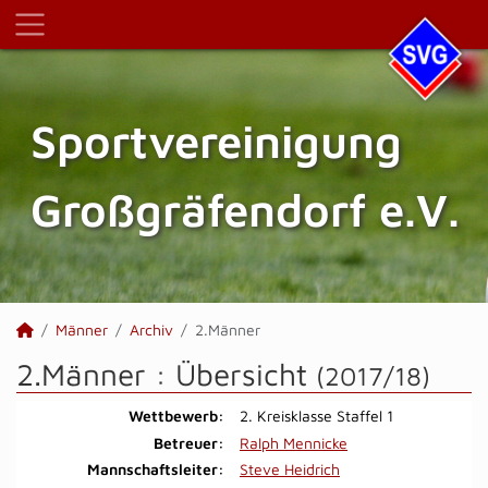
Sportvereinigung
Großgräfendorf e.V.
Männer
Archiv
2.Männer
2.Männer :
Übersicht
(2017/18)
Wettbewerb:
2. Kreisklasse Staffel 1
Betreuer:
Ralph Mennicke
Mannschaftsleiter:
Steve Heidrich