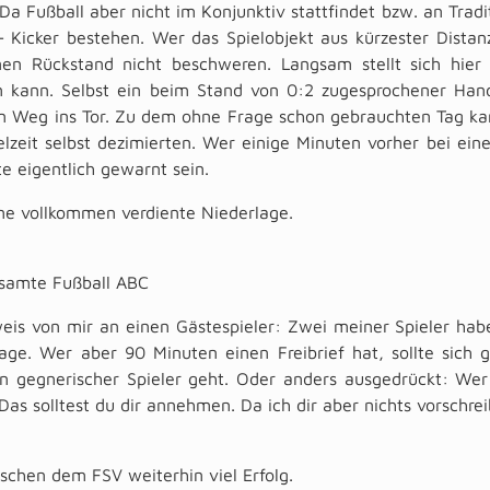
Da Fußball aber nicht im Konjunktiv stattfindet bzw. an Trad
 Kicker bestehen. Wer das Spielobjekt aus kürzester Distanz
nen Rückstand nicht beschweren. Langsam stellt sich hie
n kann. Selbst ein beim Stand von 0:2 zugesprochener Hand
n Weg ins Tor. Zu dem ohne Frage schon gebrauchten Tag kam
lzeit selbst dezimierten. Wer einige Minuten vorher bei ein
lte eigentlich gewarnt sein.
ine vollkommen verdiente Niederlage.
esamte Fußball ABC
eis von mir an einen Gästespieler: Zwei meiner Spieler hab
age. Wer aber 90 Minuten einen Freibrief hat, sollte sich 
n gegnerischer Spieler geht. Oder anders ausgedrückt: Wer i
Das solltest du dir annehmen. Da ich dir aber nichts vorschre
chen dem FSV weiterhin viel Erfolg.