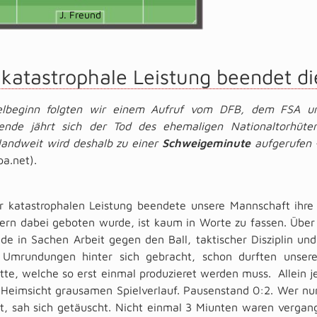
J. Freund
 katastrophale Leistung beendet die
elbeginn folgten wir einem Aufruf vom DFB, dem FSA un
nde jährt sich der Tod des ehemaligen Nationaltorhüte
landweit wird deshalb zu einer
Schweigeminute
aufgerufen -
a.net).
r katastrophalen Leistung beendete unsere Mannschaft ihre
ern dabei geboten wurde, ist kaum in Worte zu fassen. Über
de in Sachen Arbeit gegen den Ball, taktischer Disziplin und
 Umrundungen hinter sich gebracht, schon durften unser
tte, welche so erst einmal produzieret werden muss. Allein 
Heimsicht grausamen Spielverlauf. Pausenstand 0:2. Wer nun 
t, sah sich getäuscht. Nicht einmal 3 Miunten waren vergang