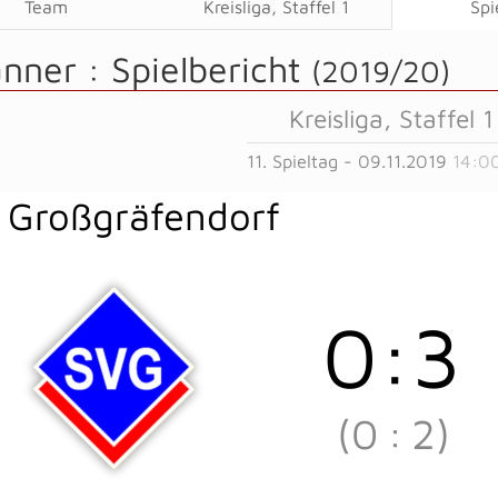
Team
Kreisliga, Staffel 1
Spi
änner :
Spielbericht
(2019/20)
Kreisliga, Staffel 1
11. Spieltag - 09.11.2019
14:0
 Großgräfendorf
0
:
3
(0
:
2)