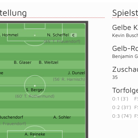
tellung
Spielst
Gelbe K
J. Hommel
N. Scheffel
Kevin Busc
C
(65' T. Frauendorf)
Gelb-Ro
Benjamin Gl
B. Glaser
B. Weitzel
Zuscha
me
J. Dunzel
35
(56' R. Harnisch)
Torfolg
S. Berger
(60' T. Rothermund)
0:1 (3')
F
0:2 (31')
F
0:3 (74')
F
Buschendorf
A. Sohler
J. Frauendorf)
A. Reineke