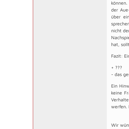
können. 
der Aue-
über ei
spreche
nicht de
Nachspie
hat, sol
Fazit: E
+ ???
- das g
Ein Hinw
keine Fr
Verhalte
werfen. 
Wir wüns