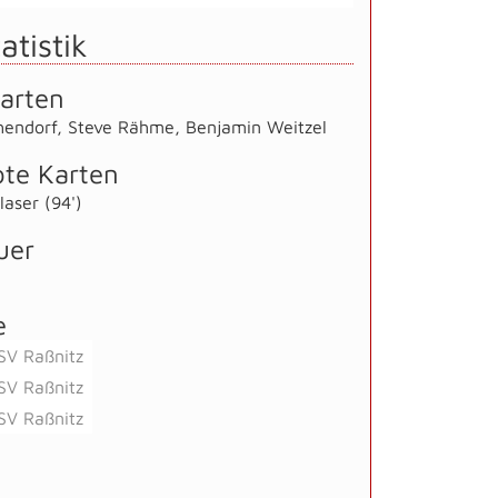
atistik
arten
hendorf
,
Steve Rähme
,
Benjamin Weitzel
te Karten
aser (94')
uer
e
SV Raßnitz
SV Raßnitz
SV Raßnitz