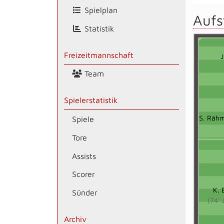
Spielplan
Aufs
Statistik
Freizeitmannschaft
Team
Spielerstatistik
S. Räh
Spiele
Tore
Assists
Scorer
K. 
Sünder
(74' 
Archiv