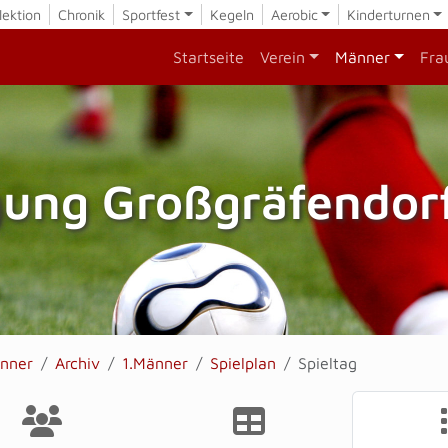
lektion
Chronik
Sportfest
Kegeln
Aerobic
Kinderturnen
Startseite
Verein
Männer
Fra
gung Großgräfendorf
nner
Archiv
1.Männer
Spielplan
Spieltag