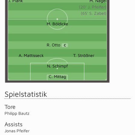
J. Plank
M. Nagel
(20' J. Pfeifer)
(65' S. Zabel)
M. Böldicke
R. Otto
C
A. Mattisseck
T. Strößner
N. Schimpf
C. Mittag
Spielstatistik
Tore
Philipp Bautz
Assists
Jonas Pfeifer