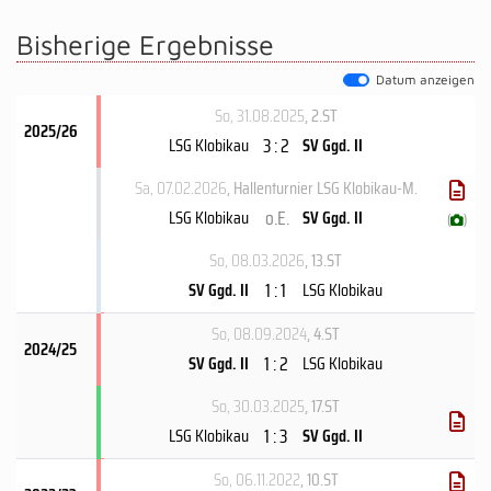
Bisherige Ergebnisse
Datum anzeigen
So, 31.08.2025
, 2.ST
2025/26
3 : 2
LSG Klobikau
SV Ggd. II
Sa, 07.02.2026
, Hallenturnier LSG Klobikau-M.
o.E.
LSG Klobikau
SV Ggd. II
(
)
So, 08.03.2026
, 13.ST
1 : 1
SV Ggd. II
LSG Klobikau
So, 08.09.2024
, 4.ST
2024/25
1 : 2
SV Ggd. II
LSG Klobikau
So, 30.03.2025
, 17.ST
1 : 3
LSG Klobikau
SV Ggd. II
So, 06.11.2022
, 10.ST