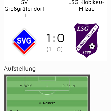
SV
LSG Klobikau-
Großgräfendorf
Milzau
II
1
:
0
(1
:
0)
Aufstellung
M. Wolf
P. Bautz
A. Reineke