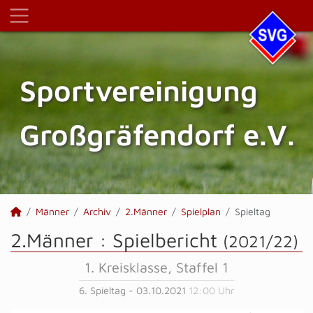
Sportvereinigung
Großgräfendorf e.V.
Männer
Archiv
2.Männer
Spielplan
Spieltag
2.Männer :
Spielbericht
(2021/22)
1. Kreisklasse, Staffel 1
6. Spieltag - 03.10.2021
12:00 Uhr