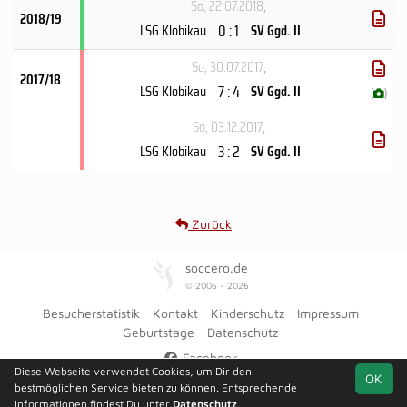
So, 22.07.2018
,
2018/19
0 : 1
LSG Klobikau
SV Ggd. II
So, 30.07.2017
,
2017/18
7 : 4
LSG Klobikau
SV Ggd. II
(
)
So, 03.12.2017
,
3 : 2
LSG Klobikau
SV Ggd. II
Zurück
soccero.de
© 2006 - 2026
Besucherstatistik
Kontakt
Kinderschutz
Impressum
Geburtstage
Datenschutz
Facebook
Diese Webseite verwendet Cookies, um Dir den
OK
bestmöglichen Service bieten zu können. Entsprechende
Informationen findest Du unter
Datenschutz
.