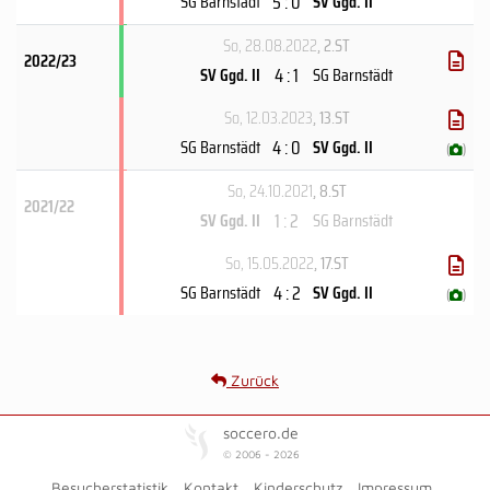
5 : 0
SG Barnstädt
SV Ggd. II
So, 28.08.2022
, 2.ST
2022/23
4 : 1
SV Ggd. II
SG Barnstädt
So, 12.03.2023
, 13.ST
4 : 0
SG Barnstädt
SV Ggd. II
(
)
So, 24.10.2021
, 8.ST
2021/22
1 : 2
SV Ggd. II
SG Barnstädt
So, 15.05.2022
, 17.ST
4 : 2
SG Barnstädt
SV Ggd. II
(
)
Zurück
soccero.de
© 2006 - 2026
Besucherstatistik
Kontakt
Kinderschutz
Impressum