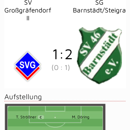
SV
SG
Großgräfendorf
Barnstädt/Steigra
II
1
:
2
(0
:
1)
Aufstellung
T. Strößner
M. Döring
C