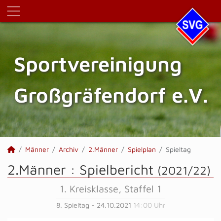
Sportvereinigung
Großgräfendorf e.V.
Männer
Archiv
2.Männer
Spielplan
Spieltag
2.Männer :
Spielbericht
(2021/22)
1. Kreisklasse, Staffel 1
8. Spieltag - 24.10.2021
14:00 Uhr