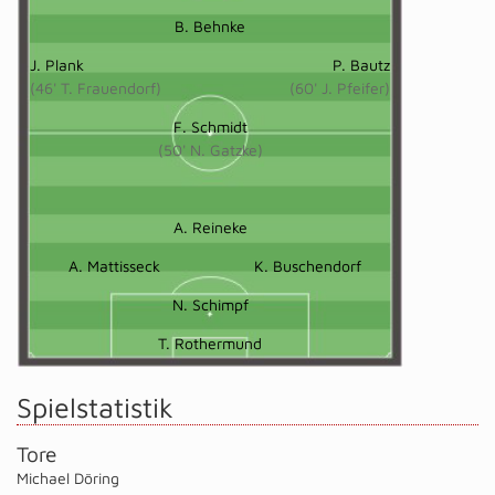
B. Behnke
J. Plank
P. Bautz
(46' T. Frauendorf)
(60' J. Pfeifer)
F. Schmidt
(50' N. Gatzke)
A. Reineke
A. Mattisseck
K. Buschendorf
N. Schimpf
T. Rothermund
Spielstatistik
Tore
Michael Döring