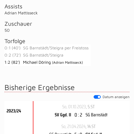
Assists
Adrian Mattisseck
Zuschauer
50
Torfolge
0:1 (40')
SG Barnstädt/Steigra per Freistoss
0:2 (72')
SG Barnstädt/Steigra
1:2 (82')
Michael Döring
(Adrian Mattisseck)
Bisherige Ergebnisse
Datum anzeigen
So, 01.10.2023
, 5.ST
2023/24
0 : 2
SV Ggd. II
SG Barnstädt
So, 21.04.2024
, 14.ST