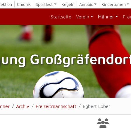
lektion
Chronik
Sportfest
Kegeln
Aerobic
Kinderturnen
Startseite
Verein
Männer
Fra
gung Großgräfendorf
nner
Archiv
Freizeitmannschaft
Egbert Löber