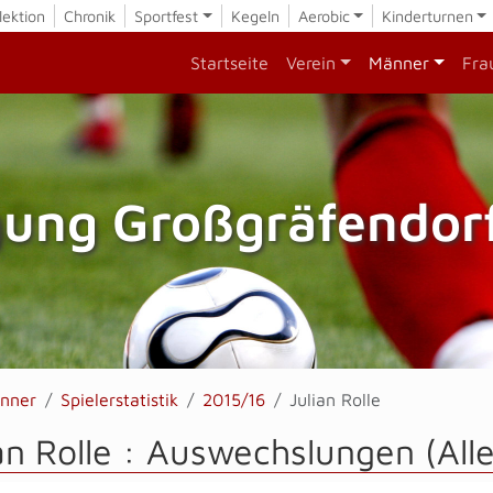
lektion
Chronik
Sportfest
Kegeln
Aerobic
Kinderturnen
Startseite
Verein
Männer
Fra
gung Großgräfendorf
nner
Spielerstatistik
2015/16
Julian Rolle
an Rolle : Auswechslungen (Al