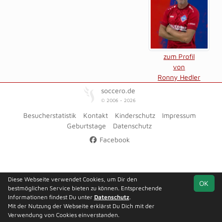
zum Profil
von
Ronny Hedler
soccero.de
© 2006 - 2026
Besucherstatistik
Kontakt
Kinderschutz
Impressum
Geburtstage
Datenschutz
Facebook
Diese Webseite verwendet Cookies, um Dir den
OK
bestmöglichen Service bieten zu können. Entsprechende
Informationen findest Du unter
Datenschutz
.
Mit der Nutzung der Webseite erklärst Du Dich mit der
Verwendung von Cookies einverstanden.