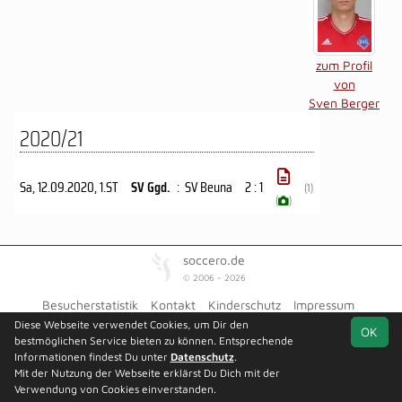
zum Profil
von
Sven Berger
2020/21
Sa, 12.09.2020
, 1.ST
SV Ggd.
:
SV Beuna
2 : 1
(1)
(
)
soccero.de
© 2006 - 2026
Besucherstatistik
Kontakt
Kinderschutz
Impressum
Geburtstage
Datenschutz
Diese Webseite verwendet Cookies, um Dir den
OK
bestmöglichen Service bieten zu können. Entsprechende
Facebook
Informationen findest Du unter
Datenschutz
.
Mit der Nutzung der Webseite erklärst Du Dich mit der
Verwendung von Cookies einverstanden.