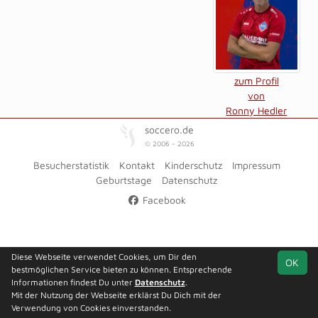
zum Profil
von
Ronny Hedler
soccero.de
© 2006 - 2026
Besucherstatistik
Kontakt
Kinderschutz
Impressum
Geburtstage
Datenschutz
Facebook
Diese Webseite verwendet Cookies, um Dir den
OK
bestmöglichen Service bieten zu können. Entsprechende
Informationen findest Du unter
Datenschutz
.
Mit der Nutzung der Webseite erklärst Du Dich mit der
Verwendung von Cookies einverstanden.