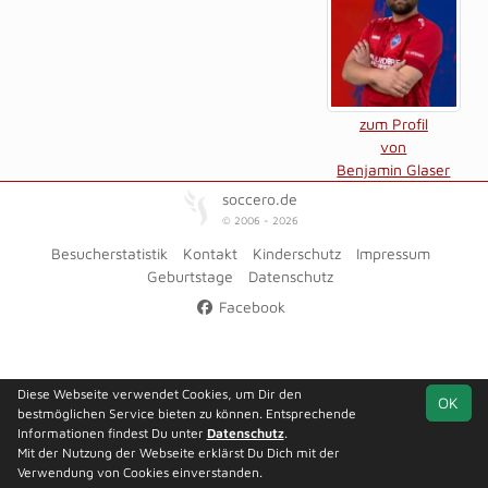
zum Profil
von
Benjamin Glaser
soccero.de
© 2006 - 2026
Besucherstatistik
Kontakt
Kinderschutz
Impressum
Geburtstage
Datenschutz
Facebook
Diese Webseite verwendet Cookies, um Dir den
OK
bestmöglichen Service bieten zu können. Entsprechende
Informationen findest Du unter
Datenschutz
.
Mit der Nutzung der Webseite erklärst Du Dich mit der
Verwendung von Cookies einverstanden.