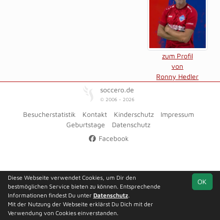
zum Profil
von
Ronny Hedler
soccero.de
© 2006 - 2026
Besucherstatistik
Kontakt
Kinderschutz
Impressum
Geburtstage
Datenschutz
Facebook
Diese Webseite verwendet Cookies, um Dir den
OK
bestmöglichen Service bieten zu können. Entsprechende
Informationen findest Du unter
Datenschutz
.
Mit der Nutzung der Webseite erklärst Du Dich mit der
Verwendung von Cookies einverstanden.