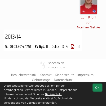
zum Profil
von
Norman Gatzke
2013/14
Sa, 01.03.2014
, 17.ST
SV Ggd. II
:
Delitz
3 : 4
(1)
soccero.de
© 2006 - 2026
Besucherstatistik
Kontakt
Kinderschutz
Impressum
Geburtstage
Datenschutz
Diese Webseite verwendet Cookies, um Dir den
Facebook
OK
bestmöglichen Service bieten zu können. Entsprechende
Informationen findest Du unter
Datenschutz
.
Mit der Nutzung der Webseite erklärst Du Dich mit der
Verwendung von Cookies einverstanden.