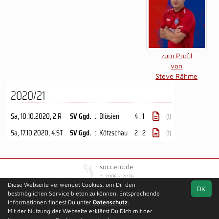
zum Profil
von
Steve Rähme
2020/21
Sa, 10.10.2020
, 2.R
SV Ggd.
:
Blösien
4 : 1
(1)
Sa, 17.10.2020
, 4.ST
SV Ggd.
:
Kötzschau
2 : 2
(1)
soccero.de
© 2006 - 2026
Diese Webseite verwendet Cookies, um Dir den
OK
Besucherstatistik
Kontakt
Kinderschutz
Impressum
bestmöglichen Service bieten zu können. Entsprechende
Geburtstage
Datenschutz
Informationen findest Du unter
Datenschutz
.
Mit der Nutzung der Webseite erklärst Du Dich mit der
Facebook