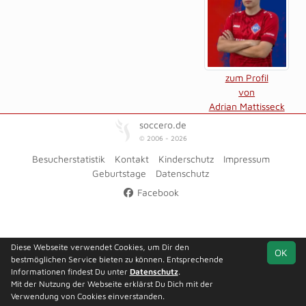
zum Profil
von
Adrian Mattisseck
soccero.de
© 2006 - 2026
Besucherstatistik
Kontakt
Kinderschutz
Impressum
Geburtstage
Datenschutz
Facebook
Diese Webseite verwendet Cookies, um Dir den
OK
bestmöglichen Service bieten zu können. Entsprechende
Informationen findest Du unter
Datenschutz
.
Mit der Nutzung der Webseite erklärst Du Dich mit der
Verwendung von Cookies einverstanden.