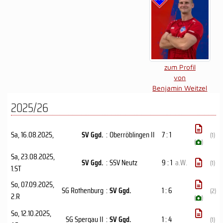
zum Profil
von
Benjamin Weitzel
2025/26
Sa, 16.08.2025
,
SV Ggd.
:
Oberröblingen II
7 : 1
(1)
(
)
Sa, 23.08.2025
,
SV Ggd.
:
SSV Neutz
9 : 1
a.W.
(1)
1.ST
So, 07.09.2025
,
SG Rothenburg
:
SV Ggd.
1 : 6
(2)
2.R
(
)
So, 12.10.2025
,
SG Spergau II
:
SV Ggd.
1 : 4
(1)