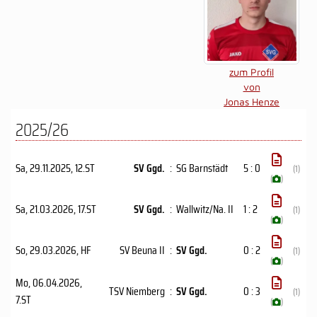
zum Profil
von
Jonas Henze
2025/26
Sa, 29.11.2025
, 12.ST
SV Ggd.
:
SG Barnstädt
5 : 0
(1)
(
)
Sa, 21.03.2026
, 17.ST
SV Ggd.
:
Wallwitz/Na. II
1 : 2
(1)
(
)
So, 29.03.2026
, HF
SV Beuna II
:
SV Ggd.
0 : 2
(1)
(
)
Mo, 06.04.2026
,
TSV Niemberg
:
SV Ggd.
0 : 3
(1)
7.ST
(
)