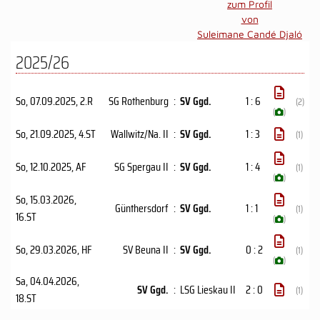
zum Profil
von
Suleimane Candé Djaló
2025/26
So, 07.09.2025
, 2.R
SG Rothenburg
:
SV Ggd.
1 : 6
(2)
(
)
So, 21.09.2025
, 4.ST
Wallwitz/Na. II
:
SV Ggd.
1 : 3
(1)
So, 12.10.2025
, AF
SG Spergau II
:
SV Ggd.
1 : 4
(1)
(
)
So, 15.03.2026
,
Günthersdorf
:
SV Ggd.
1 : 1
(1)
16.ST
(
)
So, 29.03.2026
, HF
SV Beuna II
:
SV Ggd.
0 : 2
(1)
(
)
Sa, 04.04.2026
,
SV Ggd.
:
LSG Lieskau II
2 : 0
(1)
18.ST