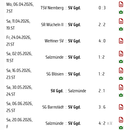
Mo, 06.04.2026
,
TSV Niemberg
:
SV Ggd.
0 : 3
7.ST
(
)
Sa, 11.04.2026
,
SR Mücheln II
:
SV Ggd.
2 : 2
19.ST
(
)
Fr, 24.04.2026
,
Wettiner SV
:
SV Ggd.
4 : 0
21.ST
Sa, 02.05.2026
,
Salzmünde
:
SV Ggd.
1 : 2
11.ST
(
)
Sa, 16.05.2026
,
SG Blösien
:
SV Ggd.
1 : 2
23.ST
(
)
Sa, 30.05.2026
,
SV Ggd.
:
Salzmünde
2 : 1
24.ST
(
)
Sa, 06.06.2026
,
SG Barnstädt
:
SV Ggd.
3 : 6
25.ST
Sa, 20.06.2026
,
Salzmünde
:
SV Ggd.
4 : 2
n.V.
F
(
)