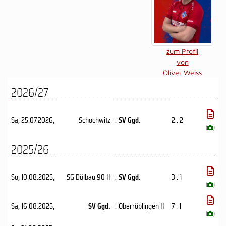
zum Profil
von
Oliver Weiss
2026/27
Sa, 25.07.2026
,
Schochwitz
:
SV Ggd.
2 : 2
(
)
2025/26
So, 10.08.2025
,
SG Dölbau 90 II
:
SV Ggd.
3 : 1
(
)
Sa, 16.08.2025
,
SV Ggd.
:
Oberröblingen II
7 : 1
(
)