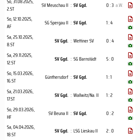
So, 31.08.2025
,
SV Meuschau II
:
SV Ggd.
0 : 3
a.W.
2.ST
So, 12.10.2025
,
SG Spergau II
:
SV Ggd.
1 : 4
AF
(
)
Sa, 25.10.2025
,
SV Ggd.
:
Wettiner SV
0 : 4
8.ST
(
)
Sa, 29.11.2025
,
SV Ggd.
:
SG Barnstädt
5 : 0
12.ST
(
)
So, 15.03.2026
,
Günthersdorf
:
SV Ggd.
1 : 1
16.ST
(
)
Sa, 21.03.2026
,
SV Ggd.
:
Wallwitz/Na. II
1 : 2
17.ST
(
)
So, 29.03.2026
,
SV Beuna II
:
SV Ggd.
0 : 2
HF
(
)
Sa, 04.04.2026
,
SV Ggd.
:
LSG Lieskau II
2 : 0
18.ST