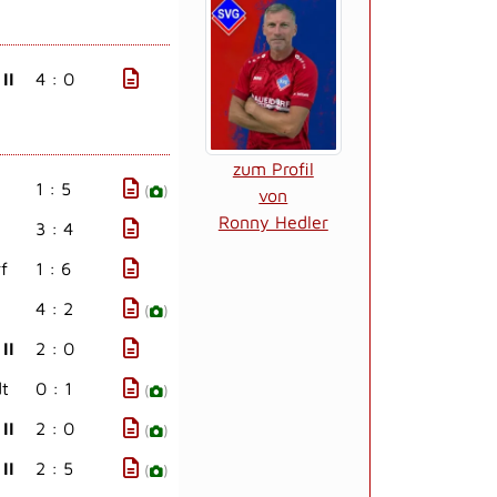
II
4 : 0
zum Profil
1 : 5
(
)
von
Ronny Hedler
3 : 4
f
1 : 6
4 : 2
(
)
II
2 : 0
t
0 : 1
(
)
II
2 : 0
(
)
II
2 : 5
(
)