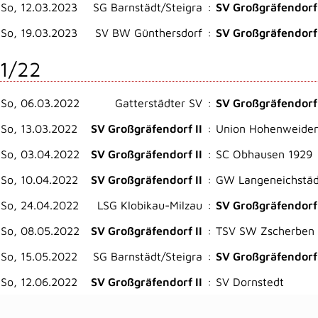
So, 12.03.2023
SG Barnstädt/Steigra
:
SV Großgräfendorf 
So, 19.03.2023
SV BW Günthersdorf
:
SV Großgräfendorf 
1/22
So, 06.03.2022
Gatterstädter SV
:
SV Großgräfendorf 
So, 13.03.2022
SV Großgräfendorf II
:
Union Hohenweiden 
So, 03.04.2022
SV Großgräfendorf II
:
SC Obhausen 1929
So, 10.04.2022
SV Großgräfendorf II
:
GW Langeneichstäd
So, 24.04.2022
LSG Klobikau-Milzau
:
SV Großgräfendorf 
So, 08.05.2022
SV Großgräfendorf II
:
TSV SW Zscherben I
So, 15.05.2022
SG Barnstädt/Steigra
:
SV Großgräfendorf 
So, 12.06.2022
SV Großgräfendorf II
:
SV Dornstedt