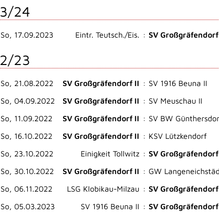
3/24
So, 17.09.2023
Eintr. Teutsch./Eis.
:
SV Großgräfendorf 
2/23
So, 21.08.2022
SV Großgräfendorf II
:
SV 1916 Beuna II
So, 04.09.2022
SV Großgräfendorf II
:
SV Meuschau II
So, 11.09.2022
SV Großgräfendorf II
:
SV BW Günthersdor
So, 16.10.2022
SV Großgräfendorf II
:
KSV Lützkendorf
So, 23.10.2022
Einigkeit Tollwitz
:
SV Großgräfendorf 
So, 30.10.2022
SV Großgräfendorf II
:
GW Langeneichstäd
So, 06.11.2022
LSG Klobikau-Milzau
:
SV Großgräfendorf 
So, 05.03.2023
SV 1916 Beuna II
:
SV Großgräfendorf 