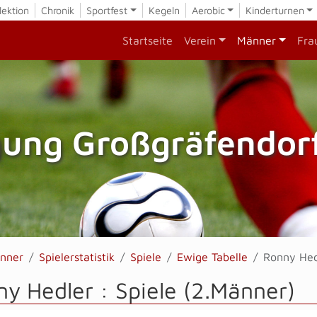
lektion
Chronik
Sportfest
Kegeln
Aerobic
Kinderturnen
Startseite
Verein
Männer
Fra
gung Großgräfendorf
nner
Spielerstatistik
Spiele
Ewige Tabelle
Ronny Hed
y Hedler : Spiele (2.Männer)