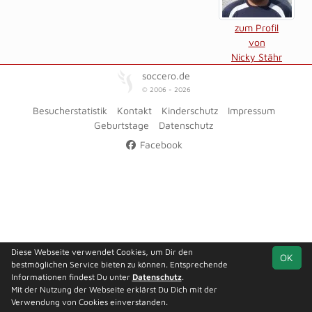
zum Profil
von
Nicky Stähr
soccero.de
© 2006 - 2026
Besucherstatistik
Kontakt
Kinderschutz
Impressum
Geburtstage
Datenschutz
Facebook
Diese Webseite verwendet Cookies, um Dir den
OK
bestmöglichen Service bieten zu können. Entsprechende
Informationen findest Du unter
Datenschutz
.
Mit der Nutzung der Webseite erklärst Du Dich mit der
Verwendung von Cookies einverstanden.