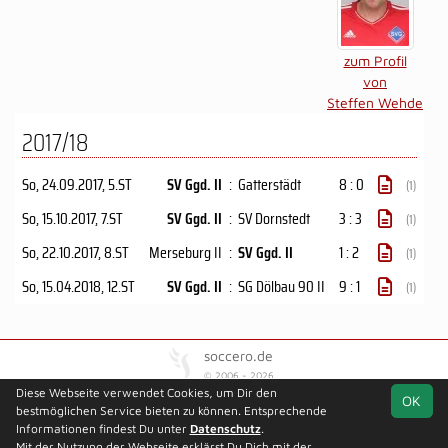
zum Profil
von
Steffen Wehde
2017/18
So, 24.09.2017
, 5.ST
SV Ggd. II
:
Gatterstädt
8 : 0
(1)
So, 15.10.2017
, 7.ST
SV Ggd. II
:
SV Dornstedt
3 : 3
(1)
So, 22.10.2017
, 8.ST
Merseburg II
:
SV Ggd. II
1 : 2
(1)
So, 15.04.2018
, 12.ST
SV Ggd. II
:
SG Dölbau 90 II
9 : 1
(1)
soccero.de
© 2006 - 2026
Diese Webseite verwendet Cookies, um Dir den
OK
Besucherstatistik
Kontakt
Kinderschutz
Impressum
bestmöglichen Service bieten zu können. Entsprechende
Geburtstage
Datenschutz
Informationen findest Du unter
Datenschutz
.
Mit der Nutzung der Webseite erklärst Du Dich mit der