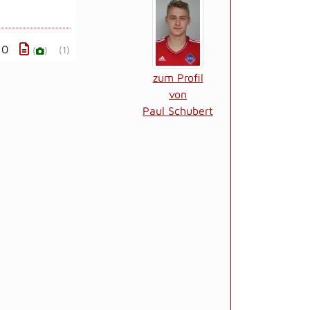
 0
(1)
(
)
zum Profil
von
Paul Schubert