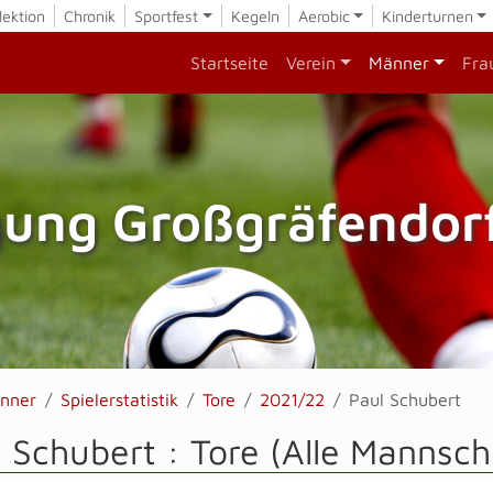
lektion
Chronik
Sportfest
Kegeln
Aerobic
Kinderturnen
Startseite
Verein
Männer
Fra
gung Großgräfendorf
nner
Spielerstatistik
Tore
2021/22
Paul Schubert
 Schubert : Tore (Alle Mannsch