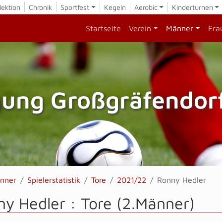
lektion
Chronik
Sportfest
Kegeln
Aerobic
Kinderturnen
Startseite
Verein
Männer
Fra
gung Großgräfendorf
nner
Spielerstatistik
Tore
2021/22
Ronny Hedler
y Hedler : Tore (2.Männer)