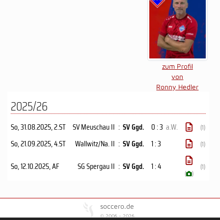
zum Profil
von
Ronny Hedler
2025/26
So, 31.08.2025
, 2.ST
SV Meuschau II
:
SV Ggd.
0 : 3
a.W.
(1)
So, 21.09.2025
, 4.ST
Wallwitz/Na. II
:
SV Ggd.
1 : 3
(1)
So, 12.10.2025
, AF
SG Spergau II
:
SV Ggd.
1 : 4
(1)
(
)
soccero.de
© 2006 - 2026