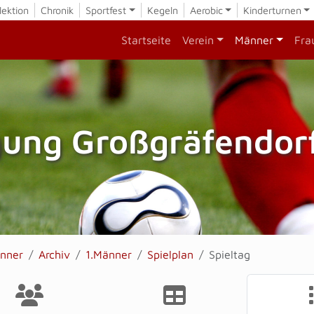
lektion
Chronik
Sportfest
Kegeln
Aerobic
Kinderturnen
Startseite
Verein
Männer
Fra
gung Großgräfendorf
nner
Archiv
1.Männer
Spielplan
Spieltag