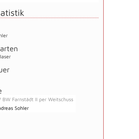
atistik
hler
arten
laser
uer
e
 BW Farnstädt II per Weitschuss
dreas Sohler