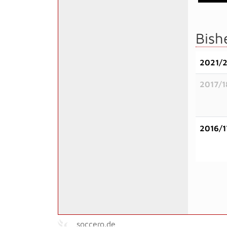
Bish
2021/
2017/1
2016/1
soccero.de