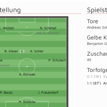
tellung
Spielst
Tore
Andreas So
C. Weitzel
N. Schimpf
(46' B. Weitzel)
Gelbe K
Benjamin G
B. Glaser
A. Sohler
C
Zuscha
45
me
P. Schubert
 Gayko)
Torfolg
A. Reineke
0:1 (16')
SV
1:1 (87')
An
P. Bautz
J. Frauendorf
M. Böldicke