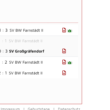
1 : 3
SV BW Farnstädt II
(
)
1 : 1
SV BW Farnstädt II
0 : 3
SV Großgräfendorf
1 : 2
SV BW Farnstädt II
(
)
 : 1
SV BW Farnstädt II
Impressum
Geburtstage
Datenschutz