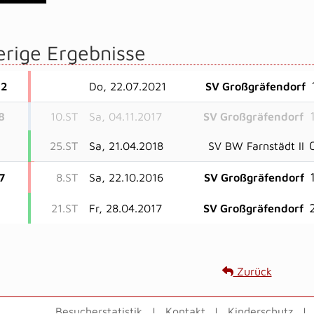
erige Ergebnisse
22
Do, 22.07.2021
SV Großgräfendorf
8
10.ST
Sa, 04.11.2017
SV Großgräfendorf
25.ST
Sa, 21.04.2018
SV BW Farnstädt II
7
8.ST
Sa, 22.10.2016
SV Großgräfendorf
2
21.ST
Fr, 28.04.2017
SV Großgräfendorf
Zurück
Besucherstatistik
Kontakt
Kinderschutz