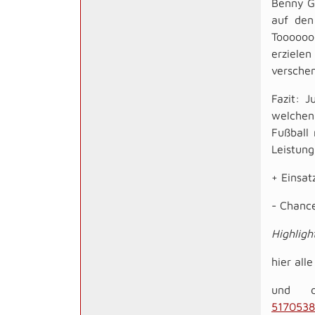
Benny G
auf den
Tooooooo
erziele
verschen
Fazit: 
welchen
Fußball 
Leistung
+ Einsat
- Chance
Highligh
hier all
und d
5170538