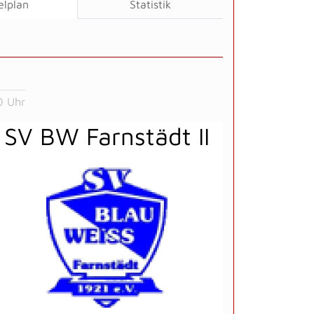
elplan
Statistik
0 Uhr
SV BW Farnstädt II