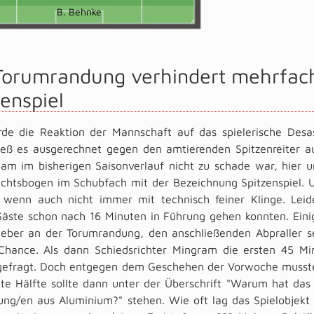
B. Behnke
Torumrandung verhindert mehrfach
zenspiel
de die Reaktion der Mannschaft auf das spielerische Desa
ieß es ausgerechnet gegen den amtierenden Spitzenreiter a
eam im bisherigen Saisonverlauf nicht zu schade war, hier 
ichtsbogen im Schubfach mit der Bezeichnung Spitzenspiel. U
 wenn auch nicht immer mit technisch feiner Klinge. Leide
äste schon nach 16 Minuten in Führung gehen konnten. Einig
eber an der Torumrandung, den anschließenden Abpraller 
 Chance. Als dann Schiedsrichter Mingram die ersten 45 M
 gefragt. Doch entgegen dem Geschehen der Vorwoche musste 
te Hälfte sollte dann unter der Überschrift "Warum hat da
ng/en aus Aluminium?" stehen. Wie oft lag das Spielobjekt 