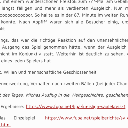
. mit einem wunderschönen Freistoß zum ???-Mal am Gebälk
 längst fälligen und mehr als verdienten Ausgleich. Nun m
ooooooooooor. So hallte es in der 87. Minute im weiten Rund
n konnte. Nach Abpfiff waren sich alle Besucher einig, u
kt.
Jungs, das war die richtige Reaktion auf den unansehnliche
 Ausgang das Spiel genommen hätte, wenn der Ausgleich e
nicht im Konjunktiv statt. Weiterhin ist deutlich zu sehen, 
 eines jeden Spielers hat.
z, Willen und mannschaftliche Geschlossenheit
nverwertung, Verhalten nach zweiten Bällen (bei jeder Chan
t des Tages: Michas Ausflug in die Weltgeschichte, geschehen
e Ergebnisse:
https://www.fupa.net/liga/kreisliga-saalekreis-1
as Einzelspiel:
https://www.fupa.net/spielberichte/sv-
.html