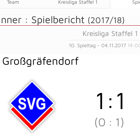
Team
Kreisliga Staffel 1
Spi
änner :
Spielbericht
(2017/18)
Kreisliga Staffel 1
10. Spieltag - 04.11.2017
14:0
 Großgräfendorf
1
:
1
(0
:
1)