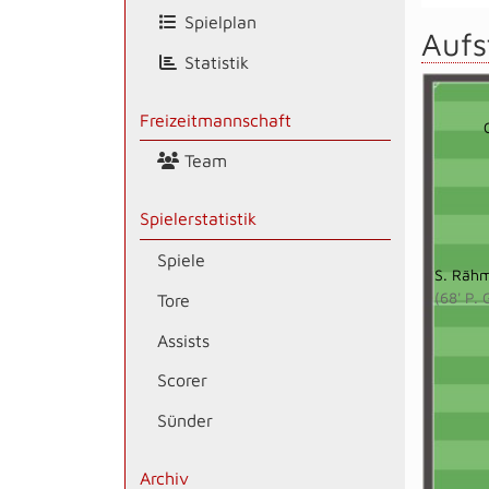
Spielplan
Aufs
Statistik
Freizeitmannschaft
Team
Spielerstatistik
Spiele
S. Räh
(68' P.
Tore
Assists
Scorer
Sünder
Archiv