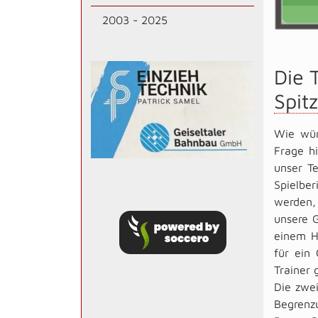
2003 - 2025
Die 
Spit
Wie wür
Frage h
unser T
Spielber
werden,
unsere G
einem H
für ein
Trainer
Die zwei
Begrenzu