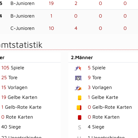
5
B-Junioren
19
2
0
0
4
B-Junioren
1
0
0
0
C-Junioren
10
4
0
0
mtstatistik
er
2.Männer
105
Spiele
5
Spiele
25
Tore
9
Tore
15
Vorlagen
3
Vorlagen
19
Gelbe Karten
1
Gelbe Karte
1
Gelb-Rote Karte
0
Gelb-Rote Karten
0
Rote Karten
0
Rote Karten
S
40 Siege
4 Siege
22 Unentschieden
1 Unentschieden