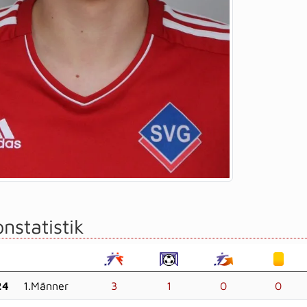
nstatistik
24
1.Männer
3
1
0
0