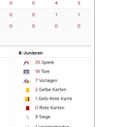
0
0
4
5
0
0
1
1
0
0
0
0
B-Junioren
35
Spiele
18
Tore
7
Vorlagen
2
Gelbe Karten
1
Gelb-Rote Karte
0
Rote Karten
S
9 Siege
1 Unentschieden