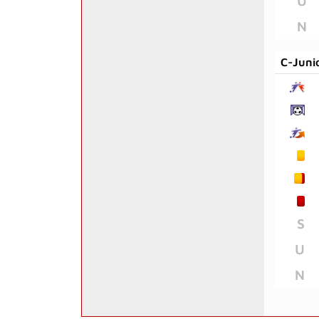
U
N
C-Juni
S
U
N