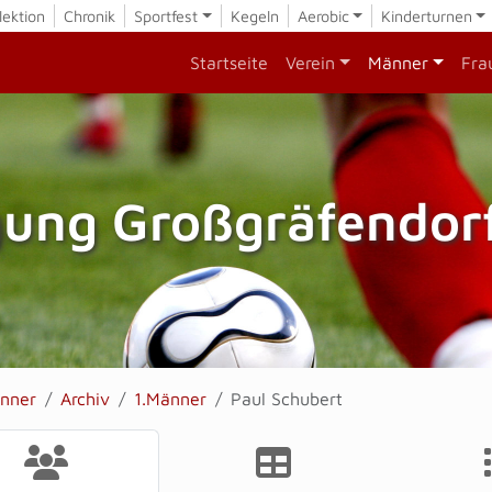
lektion
Chronik
Sportfest
Kegeln
Aerobic
Kinderturnen
Startseite
Verein
Männer
Fra
gung Großgräfendorf
nner
Archiv
1.Männer
Paul Schubert