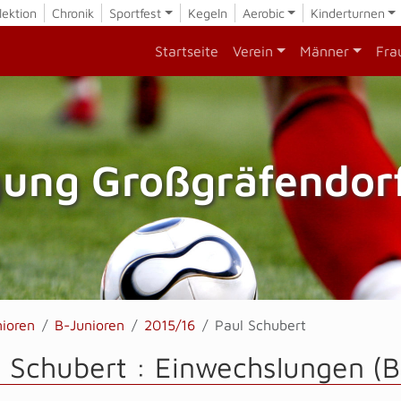
lektion
Chronik
Sportfest
Kegeln
Aerobic
Kinderturnen
Startseite
Verein
Männer
Fra
gung Großgräfendorf
nioren
B-Junioren
2015/16
Paul Schubert
 Schubert : Einwechslungen (B