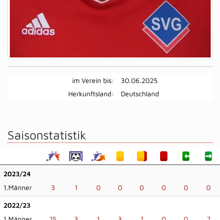
im Verein bis:
30.06.2025
Herkunftsland:
Deutschland
Saisonstatistik
2023/24
1.Männer
3
1
0
0
0
0
0
0
2022/23
1.Männer
15
3
1
3
1
0
0
2