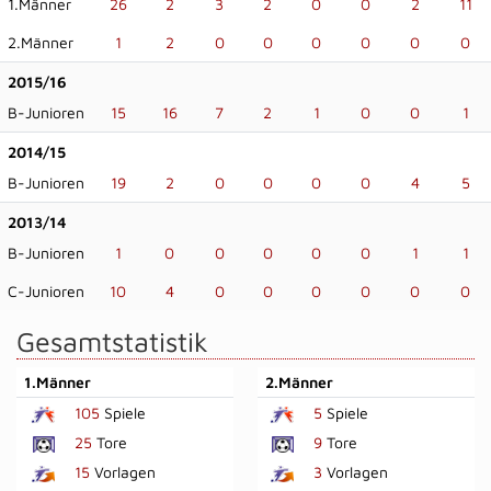
1.Männer
26
2
3
2
0
0
2
11
2.Männer
1
2
0
0
0
0
0
0
2015/16
B-Junioren
15
16
7
2
1
0
0
1
2014/15
B-Junioren
19
2
0
0
0
0
4
5
2013/14
B-Junioren
1
0
0
0
0
0
1
1
C-Junioren
10
4
0
0
0
0
0
0
Gesamtstatistik
1.Männer
2.Männer
105
Spiele
5
Spiele
25
Tore
9
Tore
15
Vorlagen
3
Vorlagen