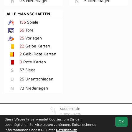
N
25 Niederlagen
N
5 Niederlagen
ALLE MANNSCHAFTEN
155
Spiele
56
Tore
25
Vorlagen
22
Gelbe Karten
2
Gelb-Rote Karten
0
Rote Karten
S
57 Siege
U
25 Unentschieden
N
73 Niederlagen
soccero.de
© 2006 - 2026
Diese Webseite verwendet Cookies, um Dir den
OK
Besucherstatistik
Kontakt
Kinderschutz
Impressum
bestmöglichen Service bieten zu können. Entsprechende
Geburtstage
Datenschutz
Informationen findest Du unter
Datenschutz
.