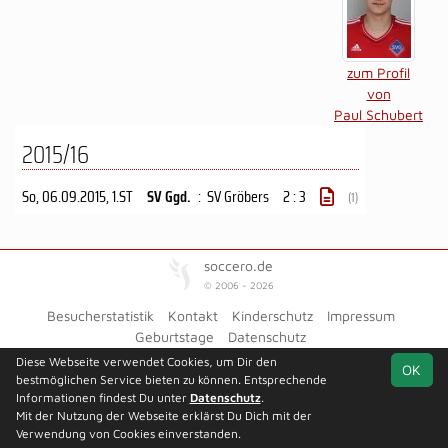
zum Profil
von
Paul Schubert
2015/16
So, 06.09.2015
, 1.ST
SV Ggd.
:
SV Gröbers
2 : 3
(1)
soccero.de
© 2006 - 2026
Besucherstatistik
Kontakt
Kinderschutz
Impressum
Geburtstage
Datenschutz
Diese Webseite verwendet Cookies, um Dir den
Facebook
OK
bestmöglichen Service bieten zu können. Entsprechende
Informationen findest Du unter
Datenschutz
.
Mit der Nutzung der Webseite erklärst Du Dich mit der
Verwendung von Cookies einverstanden.