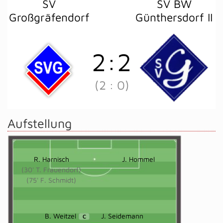
SV
SV BW
Großgräfendorf
Günthersdorf II
2
:
2
(2
:
0)
Aufstellung
R. Harnisch
J. Hommel
(30' T. Frauendorf)
(75' F. Schmidt)
B. Weitzel
J. Seidemann
C