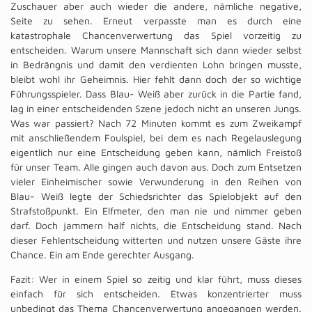
Zuschauer aber auch wieder die andere, nämliche negative,
Seite zu sehen. Erneut verpasste man es durch eine
katastrophale Chancenverwertung das Spiel vorzeitig zu
entscheiden. Warum unsere Mannschaft sich dann wieder selbst
in Bedrängnis und damit den verdienten Lohn bringen musste,
bleibt wohl ihr Geheimnis. Hier fehlt dann doch der so wichtige
Führungsspieler. Dass Blau- Weiß aber zurück in die Partie fand,
lag in einer entscheidenden Szene jedoch nicht an unseren Jungs.
Was war passiert? Nach 72 Minuten kommt es zum Zweikampf
mit anschließendem Foulspiel, bei dem es nach Regelauslegung
eigentlich nur eine Entscheidung geben kann, nämlich Freistoß
für unser Team. Alle gingen auch davon aus. Doch zum Entsetzen
vieler Einheimischer sowie Verwunderung in den Reihen von
Blau- Weiß legte der Schiedsrichter das Spielobjekt auf den
Strafstoßpunkt. Ein Elfmeter, den man nie und nimmer geben
darf. Doch jammern half nichts, die Entscheidung stand. Nach
dieser Fehlentscheidung witterten und nutzen unsere Gäste ihre
Chance. Ein am Ende gerechter Ausgang.
Fazit: Wer in einem Spiel so zeitig und klar führt, muss dieses
einfach für sich entscheiden. Etwas konzentrierter muss
unbedingt das Thema Chancenverwertung angegangen werden.