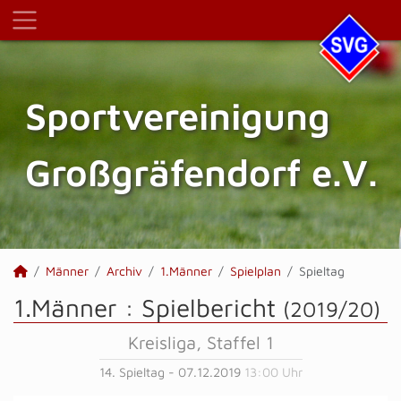
Sportvereinigung
Großgräfendorf e.V.
Männer
Archiv
1.Männer
Spielplan
Spieltag
1.Männer :
Spielbericht
(2019/20)
Kreisliga, Staffel 1
14. Spieltag - 07.12.2019
13:00 Uhr