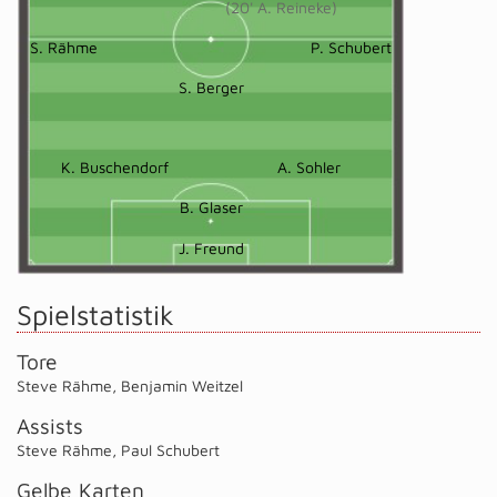
(20' A. Reineke)
S. Rähme
P. Schubert
S. Berger
K. Buschendorf
A. Sohler
B. Glaser
J. Freund
Spielstatistik
Tore
Steve Rähme
,
Benjamin Weitzel
Assists
Steve Rähme
,
Paul Schubert
Gelbe Karten