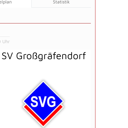
elplan
Statistik
0 Uhr
SV Großgräfendorf