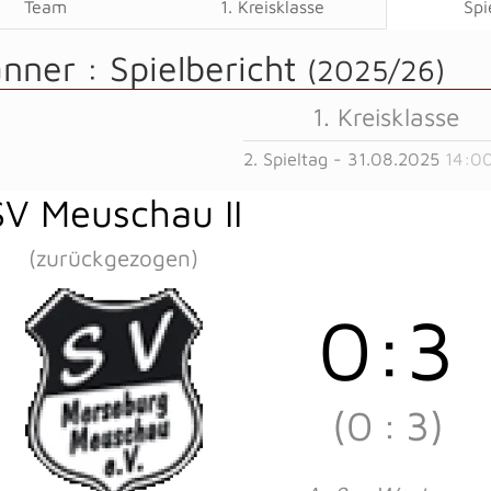
Team
1. Kreisklasse
Spi
änner :
Spielbericht
(2025/26)
1. Kreisklasse
2. Spieltag - 31.08.2025
14:0
SV Meuschau II
(zurückgezogen)
0
:
3
(0
:
3)