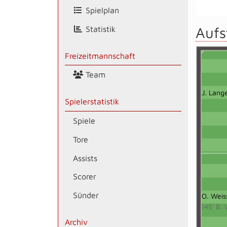
Spielplan
Aufs
Statistik
Freizeitmannschaft
Team
J. Lang
Spielerstatistik
Spiele
Tore
Assists
Scorer
Sünder
O. Weis
(45' B. 
Archiv