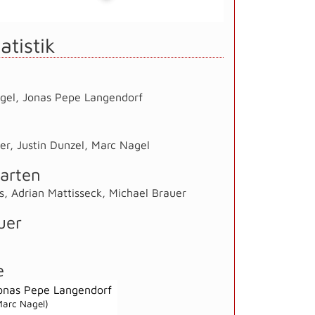
atistik
gel
,
Jonas Pepe Langendorf
er
,
Justin Dunzel
,
Marc Nagel
arten
s
,
Adrian Mattisseck
,
Michael Brauer
uer
e
onas Pepe Langendorf
Marc Nagel)