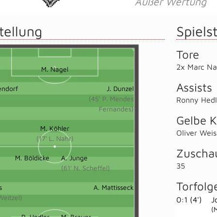
Außer Wertung
tellung
Spielst
Tore
2x Marc Na
M. Nagel
Assists
endorf
J. Dunzel
(45' P. Mendes
Ronny Hedl
Fernandes)
Gelbe K
M. Köhler
Oliver Weis
(17' L. Nahr)
Zuscha
M. Böldicke
A. Junge
35
(61' N. Scheffel)
Torfolg
s
A. Mattisseck
Weitzel)
0:1 (4')
J
(
R. Hedler
M. Brauer