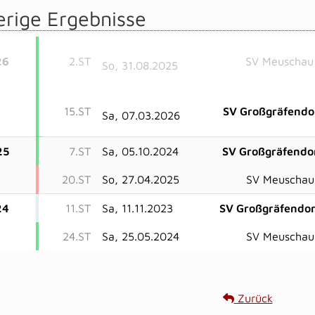
erige Ergebnisse
26
2.ST
SV Meuschau 
So, 31.08.2025
15.ST
SV Großgräfendo
Sa, 07.03.2026
25
7.ST
Sa, 05.10.2024
SV Großgräfendo
20.ST
So, 27.04.2025
SV Meuschau 
24
11.ST
Sa, 11.11.2023
SV Großgräfendor
24.ST
Sa, 25.05.2024
SV Meuschau 
Zurück