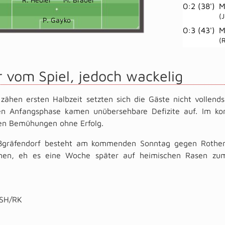
0:2 (38')
M
(
P. Gayko
0:3 (43')
M
(
 vom Spiel, jedoch wackelig
 zähen ersten Halbzeit setzten sich die Gäste nicht vollen
n Anfangsphase kamen unübersehbare Defizite auf. Im kont
ven Bemühungen ohne Erfolg.
ßgräfendorf besteht am kommenden Sonntag gegen Rothenbu
ehen, eh es eine Woche später auf heimischen Rasen zu
SH/RK