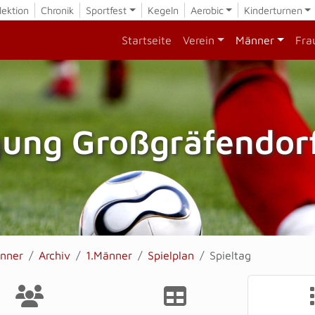
lektion
Chronik
Sportfest
Kegeln
Aerobic
Kinderturnen
Startseite
Verein
Männer
Fra
gung Großgräfendorf
nner
Archiv
1.Männer
Spielplan
Spieltag