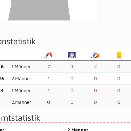
nstatistik
26
1.Männer
7
1
2
0
25
2.Männer
1
0
0
0
24
1.Männer
1
0
0
0
2.Männer
0
0
0
0
mtstatistik
er
2.Männer