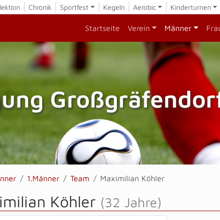
lektion
Chronik
Sportfest
Kegeln
Aerobic
Kinderturnen
Startseite
Verein
Männer
Fra
gung Großgräfendorf
nner
1.Männer
Team
Maximilian Köhler
imilian Köhler
(32 Jahre)